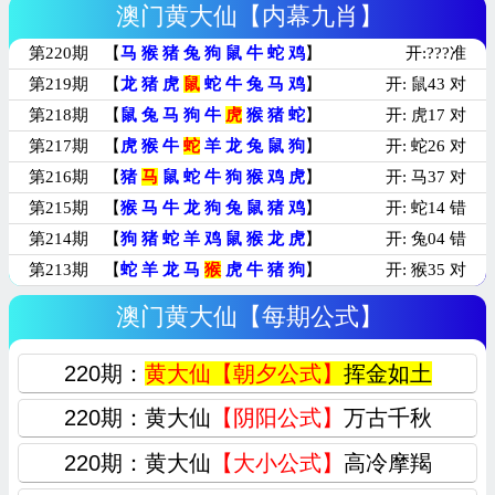
澳门黄大仙【内幕九肖】
第220期
【
马
猴
猪
兔
狗
鼠
牛
蛇
鸡
】
开:???准
第219期
【
龙 猪 虎
鼠
蛇 牛 兔 马 鸡
】
开: 鼠43 对
第218期
【
鼠 兔 马 狗 牛
虎
猴 猪 蛇
】
开: 虎17 对
第217期
【
虎 猴 牛
蛇
羊 龙 兔 鼠 狗
】
开: 蛇26 对
第216期
【
猪
马
鼠 蛇 牛 狗 猴 鸡 虎
】
开: 马37 对
第215期
【
猴 马 牛 龙 狗 兔 鼠 猪 鸡
】
开: 蛇14 错
第214期
【
狗 猪 蛇 羊 鸡 鼠 猴 龙 虎
】
开: 兔04 错
第213期
【
蛇 羊 龙 马
猴
虎 牛 猪 狗
】
开: 猴35 对
澳门黄大仙【每期公式】
220期：
黄大仙【朝夕公式】
挥金如土
220期：黄大仙
【阴阳公式】
万古千秋
220期：黄大仙
【大小公式】
高冷摩羯