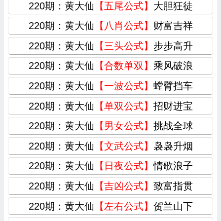
220期：黄大仙
【五尾公式】
大胆狂徒
220期：黄大仙
【八肖公式】
财富吉祥
220期：黄大仙
【三头公式】
步步高升
220期：黄大仙
【合数单双】
乘风破浪
220期：黄大仙
【一波公式】
螳臂挡车
220期：黄大仙
【单双公式】
招财进宝
220期：黄大仙
【男女公式】
挑战全球
220期：黄大仙
【文武公式】
袅袅升烟
220期：黄大仙
【日夜公式】
情歌浪子
220期：黄大仙
【吉凶公式】
致富指贯
220期：黄大仙
【左右公式】
贺兰山下