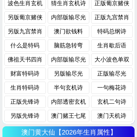
波色生肖玄机
猜生肖玄机诗
正版葡京赌侠
另版葡京赌侠
内部版输尽光
正版九宫禁肖
另版九宫禁肖
澳门欲钱料
特码总纲诗
什么是特码
脑筋急转弯
生肖歇后语
佛祖天书四肖
内部版输尽光
大小波色单双
财富特码诗
另版输尽光
正版输尽光
生肖特码诗
半句玄机诗
一句梅花诗
正版先锋诗
内部透密玄机
玄机二句诗
另版先锋诗
澳门赌王七尾
澳门天机诗
澳门黄大仙【2026年生肖属性】