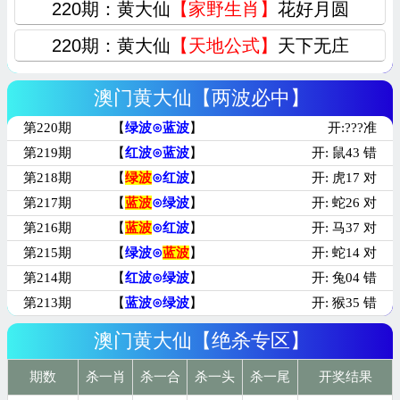
220期：黄大仙
【家野生肖】
花好月圆
220期：黄大仙
【天地公式】
天下无庄
澳门黄大仙【两波必中】
第220期
【
绿
波
⊙
蓝
波
】
开:???准
第219期
【
红波⊙蓝波
】
开: 鼠43 错
第218期
【
绿波
⊙红波
】
开: 虎17 对
第217期
【
蓝波
⊙绿波
】
开: 蛇26 对
第216期
【
蓝波
⊙红波
】
开: 马37 对
第215期
【
绿波⊙
蓝波
】
开: 蛇14 对
第214期
【
红波⊙绿波
】
开: 兔04 错
第213期
【
蓝波⊙绿波
】
开: 猴35 错
澳门黄大仙【绝杀专区】
期数
杀一肖
杀一合
杀一头
杀一尾
开奖结果