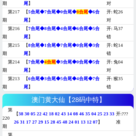
期
尾
】
对
第217
【
5合尾◆7合尾◆0合尾◆
8合尾
◆6合
开: 蛇26
期
尾
】
对
第216
【
7合尾◆8合尾◆4合尾◆6合尾◆5合
开: 马37
期
尾
】
错
第215
【
8合尾◆1合尾◆7合尾◆0合尾◆3合
开: 蛇14
期
尾
】
错
第214
【
7合尾◆
4合尾
◆3合尾◆0合尾◆5合
开: 兔04
期
尾
】
对
第213
【
6合尾◆3合尾◆5合尾◆4合尾◆7合
开: 猴35
期
尾
】
错
澳门黄大仙【28码中特】
第
【
3
8
3
0
0
5
2
2
4
2
1
8
0
2
4
3
1
4
0
8
4
6
3
5
0
4
2
5
2
3
3
3
开:???
220
2
6
3
1
1
7
2
7
2
9
1
5
2
8
4
5
4
8
2
4
0
1
1
3
1
2
0
7
】
准
期
第