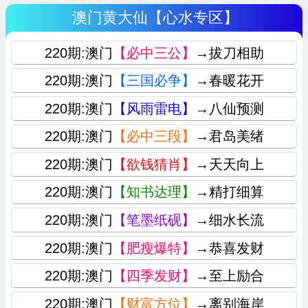
澳门黄大仙【心水专区】
220期:澳门
【必中三公】
→拔刀相助
220期:澳门
【三国必争】
→春暖花开
220期:澳门
【风雨雷电】
→八仙预测
220期:澳门
【必中三段】
→君岛美绪
220期:澳门
【欲钱猜肖】
→天天向上
220期:澳门
【知书达理】
→精打细算
220期:澳门
【笔墨纸砚】
→细水长流
220期:澳门
【肥瘦爆特】
→恭喜发财
220期:澳门
【四季发财】
→至上励合
220期:澳门
【财富方位】
→离别海岸