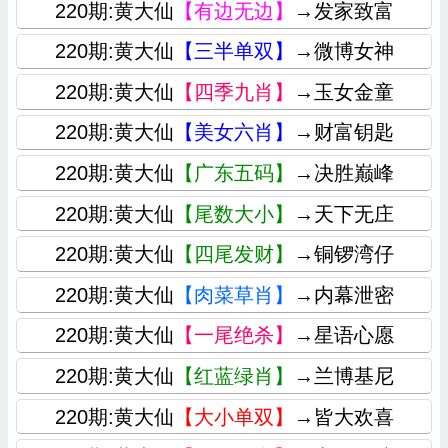
220期:黄大仙
【有边无边】
→发家致富
220期:黄大仙
【三半单双】
→微博女神
220期:黄大仙
【四季九肖】
→玉女金童
220期:黄大仙
【美女六肖】
→财富钥匙
220期:黄大仙
【广东五码】
→决胜巅峰
220期:黄大仙
【尾数大小】
→天下无庄
220期:黄大仙
【四尾发财】
→铜锣湾仔
220期:黄大仙
【肉菜草肖】
→内幕泄密
220期:黄大仙
【一尾绝杀】
→星语心愿
220期:黄大仙
【红蓝绿肖】
→兰博基尼
220期:黄大仙
【大小单双】
→皆大欢喜